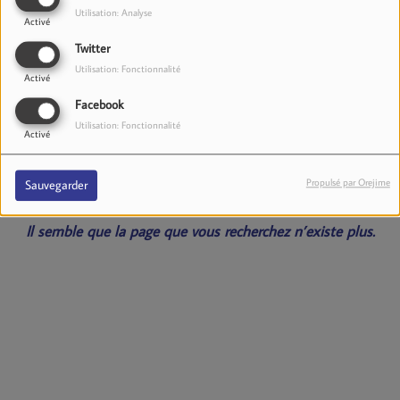
Utilisation: Analyse
Activé
Twitter
Utilisation: Fonctionnalité
Activé
Facebook
Utilisation: Fonctionnalité
Activé
Oups, vous avez rencontré
une erreur.
Propulsé par Orejime
Sauvegarder
Il semble que la page que vous recherchez n’existe plus.